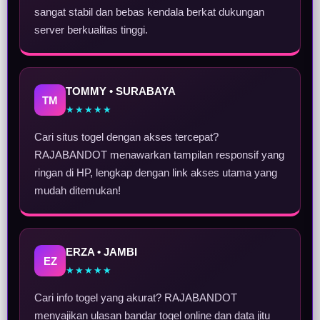
sangat stabil dan bebas kendala berkat dukungan
server berkualitas tinggi.
TOMMY • SURABAYA
TM
★★★★★
Cari situs togel dengan akses tercepat?
RAJABANDOT menawarkan tampilan responsif yang
ringan di HP, lengkap dengan link akses utama yang
mudah ditemukan!
ERZA • JAMBI
EZ
★★★★★
Cari info togel yang akurat? RAJABANDOT
menyajikan ulasan bandar togel online dan data jitu