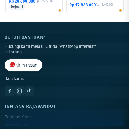
Rp 28.600.080
Rp 27.999.000
Rp 17.888.000
Rp 18.499.000
Terjual 6
BUTUH BANTUAN?
Hubungi kami melalui Official WhatsApp interaktif
sekarang.
Kirim Pesan
Ikuti kami:
TENTANG RAJABANDOT
Tentang Kami
Kontak Kami