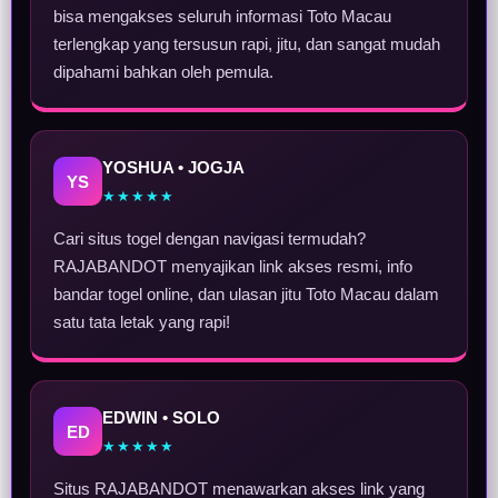
bisa mengakses seluruh informasi Toto Macau
terlengkap yang tersusun rapi, jitu, dan sangat mudah
dipahami bahkan oleh pemula.
YOSHUA • JOGJA
YS
★★★★★
Cari situs togel dengan navigasi termudah?
RAJABANDOT menyajikan link akses resmi, info
bandar togel online, dan ulasan jitu Toto Macau dalam
satu tata letak yang rapi!
EDWIN • SOLO
ED
★★★★★
Situs RAJABANDOT menawarkan akses link yang