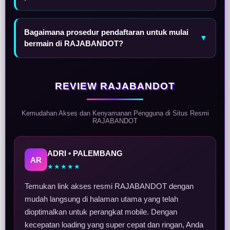
Bagaimana prosedur pendaftaran untuk mulai
▼
bermain di RAJABANDOT?
REVIEW RAJABANDOT
Kemudahan Akses dan Kenyamanan Pengguna di Situs Resmi
RAJABANDOT
ADRI • PALEMBANG
AR
★★★★★
Temukan link akses resmi RAJABANDOT dengan
mudah langsung di halaman utama yang telah
dioptimalkan untuk perangkat mobile. Dengan
kecepatan loading yang super cepat dan ringan, Anda