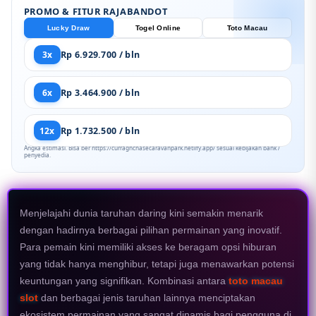
PROMO & FITUR RAJABANDOT
Lucky Draw
Togel Online
Toto Macau
3x
Rp 6.929.700 / bln
6x
Rp 3.464.900 / bln
12x
Rp 1.732.500 / bln
Angka estimasi. Bisa ber https://curraghchasecaravanpark.netlify.app/ sesuai kebijakan bank /
penyedia.
Menjelajahi dunia taruhan daring kini semakin menarik
dengan hadirnya berbagai pilihan permainan yang inovatif.
Para pemain kini memiliki akses ke beragam opsi hiburan
yang tidak hanya menghibur, tetapi juga menawarkan potensi
keuntungan yang signifikan. Kombinasi antara
toto macau
slot
dan berbagai jenis taruhan lainnya menciptakan
ekosistem permainan yang sangat dinamis bagi pengguna di