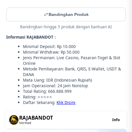
Bandingkan Produk
Bandingkan hingga 5 produk dengan bantuan AI
Informasi RAJABANDOT :
Minimal Deposit: Rp 10.000
Minimal Withdraw: Rp 50.000
Jenis Permainan: Live Casino, Pasaran Togel & Slot
Online
Metode Pembayaran: Bank, QRIS, E-Wallet, USDT &
DANA
Mata Uang: IDR (Indonesian Rupiah)
Jam Operasional: 24 Jam Nonstop
Total Rating: 666.888.999
Rating: ⭐⭐⭐⭐⭐
Daftar Sekarang:
Klik Disini
RAJABANDOT
Info
Verified