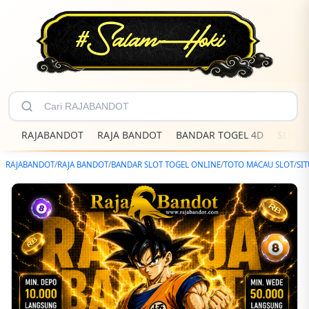
RAJABANDOT
RAJA BANDOT
BANDAR TOGEL 4D
SLOT 
RAJABANDOT
/
RAJA BANDOT
/
BANDAR SLOT TOGEL ONLINE
/
TOTO MACAU SLOT
/
SI